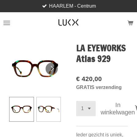
HAARLEM - Centrum
Ga
direct
naar
de
hoofdinhoud
LA EYEWORKS
Atlas 929
€ 420,00
GRATIS verzending
In
winkelwagen
Ieder gezicht is uniek,