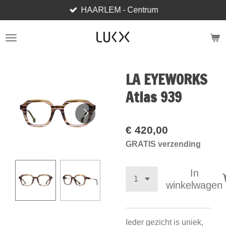
HAARLEM - Centrum
Ga
direct
naar
de
hoofdinhoud
LA EYEWORKS
Atlas 939
€ 420,00
GRATIS verzending
In
winkelwagen
Ieder gezicht is uniek,