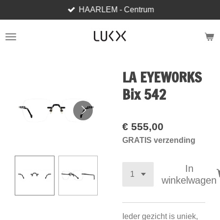
HAARLEM - Centrum
Ga
direct
naar
de
hoofdinhoud
LA EYEWORKS
Bix 542
€ 555,00
GRATIS verzending
In
winkelwagen
Ieder gezicht is uniek,