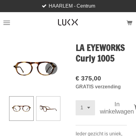
HAARLEM - Centrum
Ga
direct
naar
de
hoofdinhoud
LA EYEWORKS
Curly 1005
€ 375,00
GRATIS verzending
In
winkelwagen
Ieder gezicht is uniek,