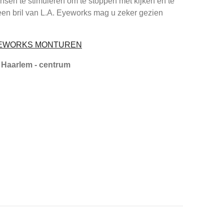
sen te stimuleren om te stoppen met kijken en te
een bril van L.A. Eyeworks mag u zeker gezien
EYEWORKS MONTUREN
 Haarlem - centrum