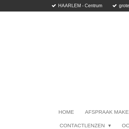
HAARLEM - Centrum
grote
Ga
direct
naar
de
hoofdinhoud
HOME
AFSPRAAK MAKE
CONTACTLENZEN
O