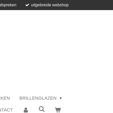
afspreken
uitgebreide webshop
RKEN
BRILLENGLAZEN
NTACT