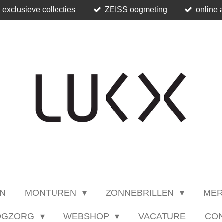
 exclusieve collecties
ZEISS oogmeting
online 
N
MONTUREN
ZONNEBRILLEN
ME
OGZORG
WEBSHOP
VACATURE
CO