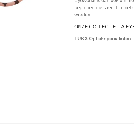
Eyeworks is dan ook om men
beginnen met zien. En met 
worden.
ONZE COLLECTIE L.A.
LUKX Optiekspecialisten |