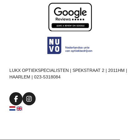
LUKX OPTIEKSPECIALISTEN | SPEKSTRAAT 2 | 2011HM |
HAARLEM | 023-5318084
F
I
a
n
c
s
e
t
b
a
o
g
o
r