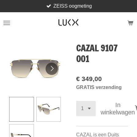
ZEISS oogmeting
Ga
direct
naar
de
hoofdinhoud
CAZAL 9107
001
€ 349,00
GRATIS verzending
In
winkelwagen
CAZAL is een Duits