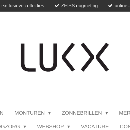
 exclusieve collecties
ZEISS oogmeting
online 
N
MONTUREN
ZONNEBRILLEN
ME
OGZORG
WEBSHOP
VACATURE
CO