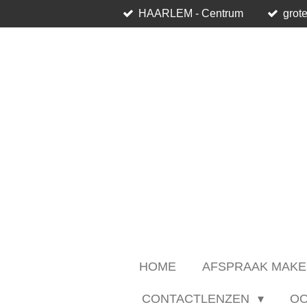
HAARLEM - Centrum
grote
Ga
direct
naar
de
hoofdinhoud
HOME
AFSPRAAK MAKE
CONTACTLENZEN
O