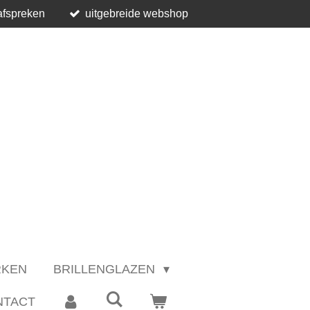
afspreken
uitgebreide webshop
RKEN
BRILLENGLAZEN
NTACT