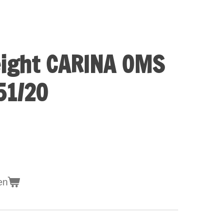
eight CARINA OMS
51/20
en