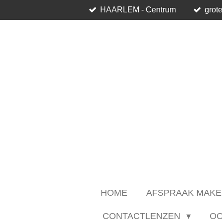
HAARLEM - Centrum
grote
Ga
direct
naar
de
hoofdinhoud
HOME
AFSPRAAK MAKE
CONTACTLENZEN
O