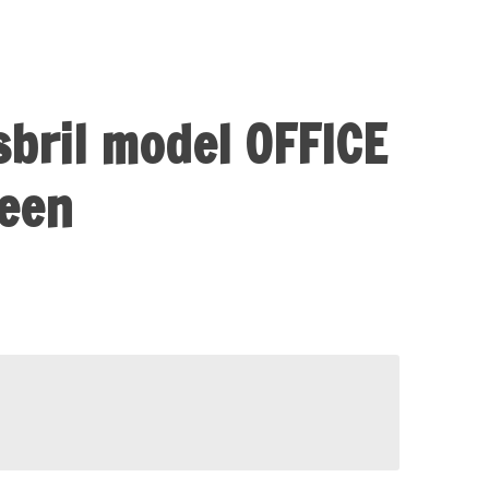
esbril model OFFICE
reen