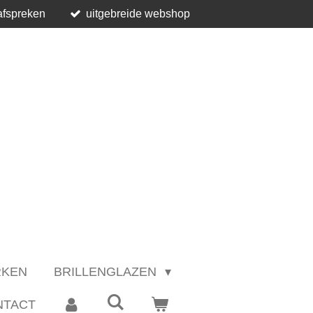
afspreken
uitgebreide webshop
RKEN
BRILLENGLAZEN
NTACT