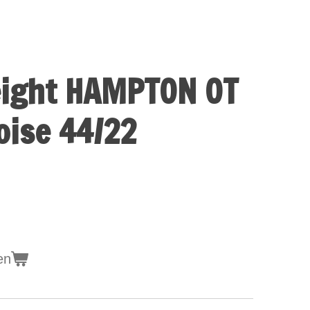
eight HAMPTON OT
oise 44/22
en