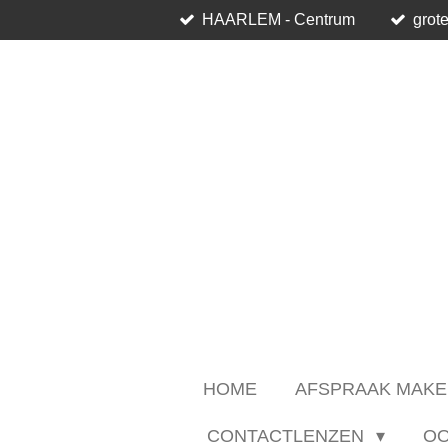
HAARLEM - Centrum
grote
Ga
direct
naar
de
hoofdinhoud
HOME
AFSPRAAK MAKE
CONTACTLENZEN
O