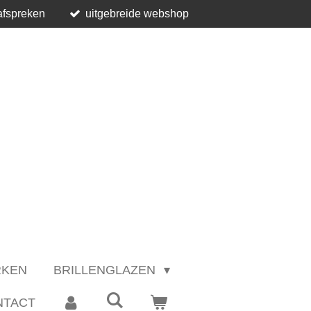
afspreken
uitgebreide webshop
RKEN
BRILLENGLAZEN
NTACT