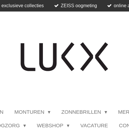
 exclusieve collecties
ZEISS oogmeting
online 
N
MONTUREN
ZONNEBRILLEN
ME
OGZORG
WEBSHOP
VACATURE
CO