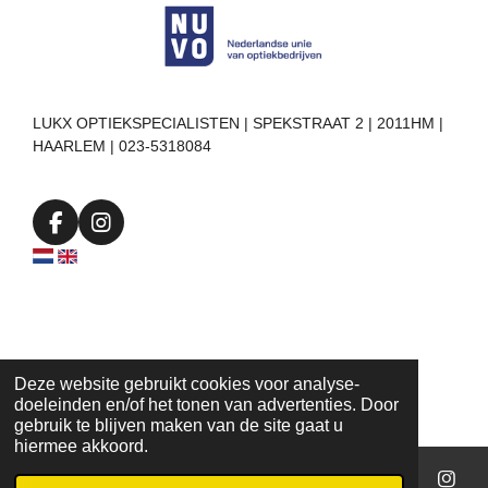
LUKX OPTIEKSPECIALISTEN | SPEKSTRAAT 2 | 2011HM |
HAARLEM | 023-5318084
F
I
a
n
c
s
e
t
b
a
o
g
o
r
k
a
Deze website gebruikt cookies voor analyse-
m
doeleinden en/of het tonen van advertenties. Door
gebruik te blijven maken van de site gaat u
hiermee akkoord.