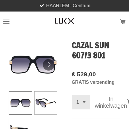
HAARLEM - Centrum
Ga
direct
naar
de
hoofdinhoud
CAZAL SUN
607/3 801
€ 529,00
GRATIS verzending
In
winkelwagen