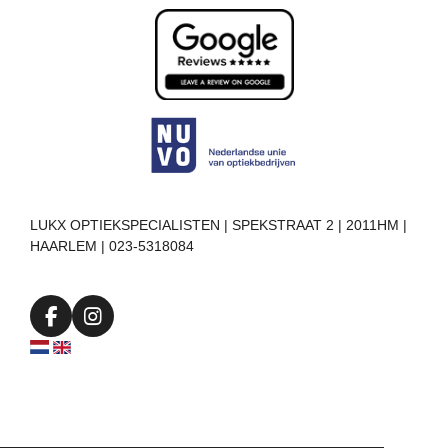
LUKX OPTIEKSPECIALISTEN | SPEKSTRAAT 2 | 2011HM |
HAARLEM | 023-5318084
F
I
a
n
c
s
e
t
b
a
o
g
o
r