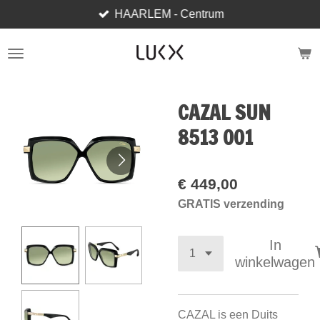
HAARLEM - Centrum
Ga
direct
naar
de
hoofdinhoud
CAZAL SUN
8513 001
€ 449,00
GRATIS verzending
In
winkelwagen
CAZAL is een Duits