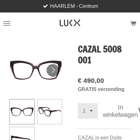
HAARLEM - Centrum
Ga
direct
naar
de
hoofdinhoud
CAZAL 5008
001
€ 490,00
GRATIS verzending
In
winkelwagen
CAZAL is een Duits