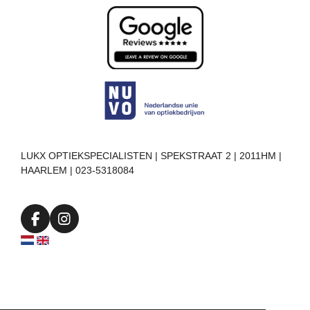
LUKX OPTIEKSPECIALISTEN | SPEKSTRAAT 2 | 2011HM |
HAARLEM | 023-5318084
F
I
a
n
c
s
e
t
b
a
o
g
o
r