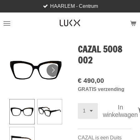
HAARLEM - Centrum
Ga
direct
naar
de
hoofdinhoud
CAZAL 5008
002
€ 490,00
GRATIS verzending
In
winkelwagen
CAZAL is een Duits