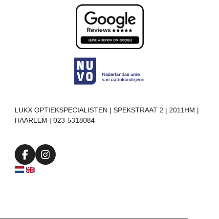
LUKX OPTIEKSPECIALISTEN | SPEKSTRAAT 2 | 2011HM |
HAARLEM | 023-5318084
F
I
a
n
c
s
e
t
b
a
o
g
o
r