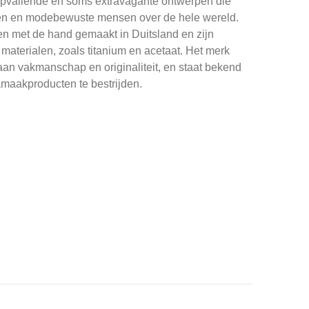
 opvallende en soms extravagante ontwerpen die
den en modebewuste mensen over de hele wereld.
n met de hand gemaakt in Duitsland en zijn
aterialen, zoals titanium en acetaat. Het merk
 aan vakmanschap en originaliteit, en staat bekend
maakproducten te bestrijden.