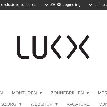
 exclusieve collecties
ZEISS oogmeting
online 
N
MONTUREN
ZONNEBRILLEN
ME
OGZORG
WEBSHOP
VACATURE
CO