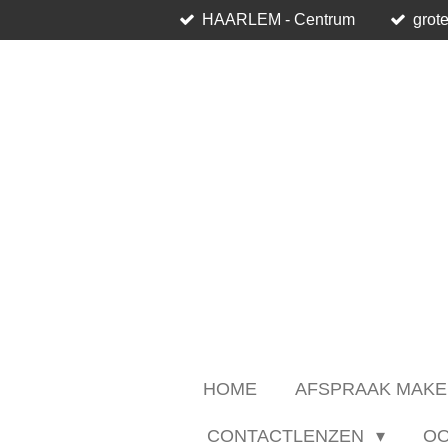
HAARLEM - Centrum
grote
Ga
direct
naar
de
hoofdinhoud
HOME
AFSPRAAK MAKE
CONTACTLENZEN
O