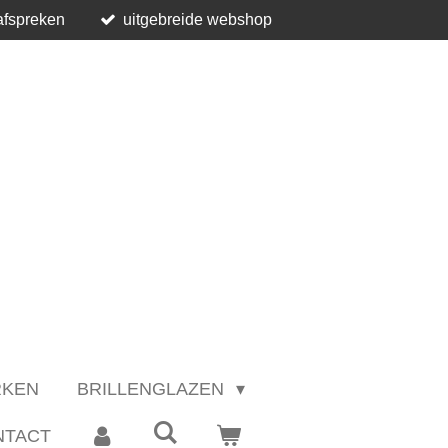
afspreken
uitgebreide webshop
RKEN
BRILLENGLAZEN
NTACT