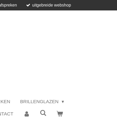
afspreken
uitgebreide webshop
RKEN
BRILLENGLAZEN
NTACT