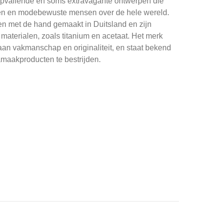
 opvallende en soms extravagante ontwerpen die
den en modebewuste mensen over de hele wereld.
n met de hand gemaakt in Duitsland en zijn
aterialen, zoals titanium en acetaat. Het merk
 aan vakmanschap en originaliteit, en staat bekend
maakproducten te bestrijden.