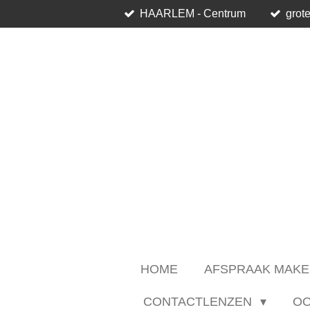
HAARLEM - Centrum
grote
Ga
direct
naar
de
hoofdinhoud
HOME
AFSPRAAK MAKE
CONTACTLENZEN
O