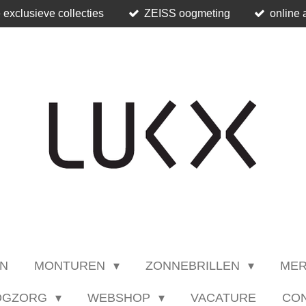
 exclusieve collecties
ZEISS oogmeting
online 
N
MONTUREN
ZONNEBRILLEN
ME
OGZORG
WEBSHOP
VACATURE
CO