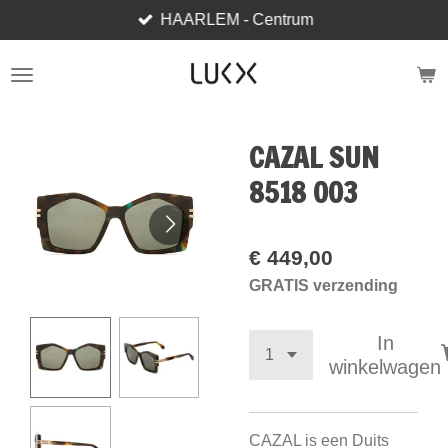
HAARLEM - Centrum
Ga
direct
naar
de
hoofdinhoud
CAZAL SUN
8518 003
€ 449,00
GRATIS verzending
In
winkelwagen
CAZAL is een Duits