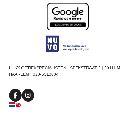
LUKX OPTIEKSPECIALISTEN | SPEKSTRAAT 2 | 2011HM |
HAARLEM | 023-5318084
F
I
a
n
c
s
e
t
b
a
o
g
o
r