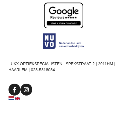
LUKX OPTIEKSPECIALISTEN | SPEKSTRAAT 2 | 2011HM |
HAARLEM | 023-5318084
F
I
a
n
c
s
e
t
b
a
o
g
o
r