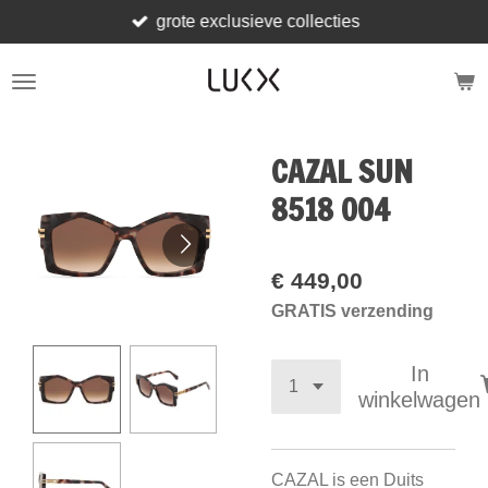
grote exclusieve collecties
Ga
direct
naar
de
hoofdinhoud
CAZAL SUN
8518 004
€ 449,00
GRATIS verzending
In
winkelwagen
CAZAL is een Duits