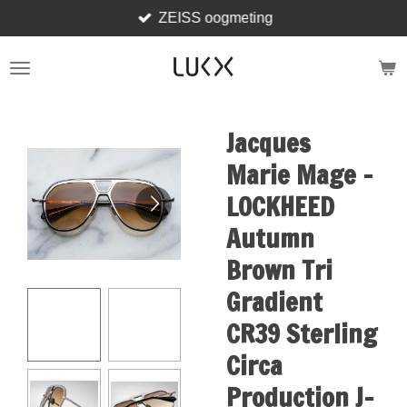
ZEISS oogmeting
Ga
direct
naar
de
hoofdinhoud
Jacques
Marie Mage -
LOCKHEED
Autumn
Brown Tri
Gradient
CR39 Sterling
Circa
Production J-