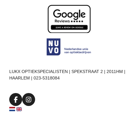
LUKX OPTIEKSPECIALISTEN | SPEKSTRAAT 2 | 2011HM |
HAARLEM | 023-5318084
F
I
a
n
c
s
e
t
b
a
o
g
o
r