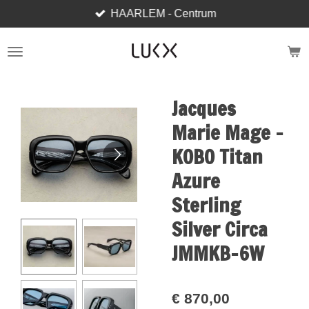
HAARLEM - Centrum
Ga
direct
naar
de
hoofdinhoud
Jacques
Marie Mage -
KOBO Titan
Azure
Sterling
Silver Circa
JMMKB-6W
€ 870,00