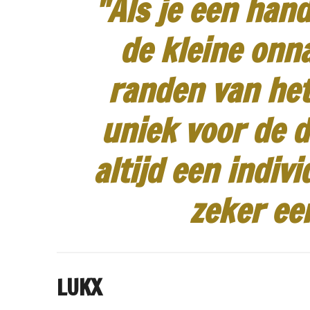
"Als je een hand
de kleine onn
randen van het
uniek voor de d
altijd een indiv
zeker ee
LUKX