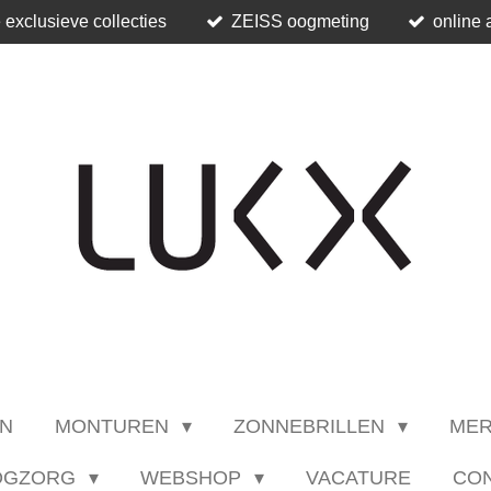
 exclusieve collecties
ZEISS oogmeting
online 
N
MONTUREN
ZONNEBRILLEN
ME
OGZORG
WEBSHOP
VACATURE
CO