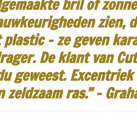
gemaakte bril of zonneb
auwkeurigheden zien, d
 plastic - ze geven kar
rager.
De klant van Cut
idu geweest.
Excentriek
n zeldzaam ras.”
-
Grah