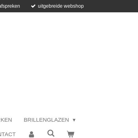
afspreken
uitgebreide webshop
RKEN
BRILLENGLAZEN
NTACT