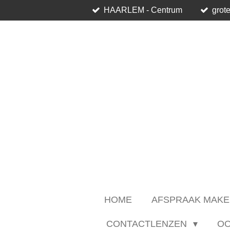
HAARLEM - Centrum
grote
Ga
direct
naar
de
hoofdinhoud
HOME
AFSPRAAK MAKE
CONTACTLENZEN
O