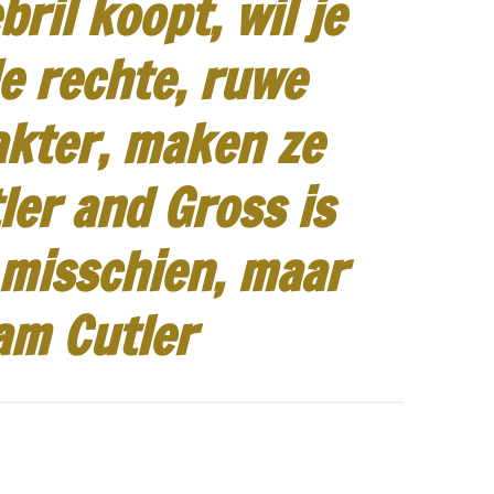
ril koopt, wil je
e rechte, ruwe
akter, maken ze
ler and Gross is
 misschien, maar
am Cutler