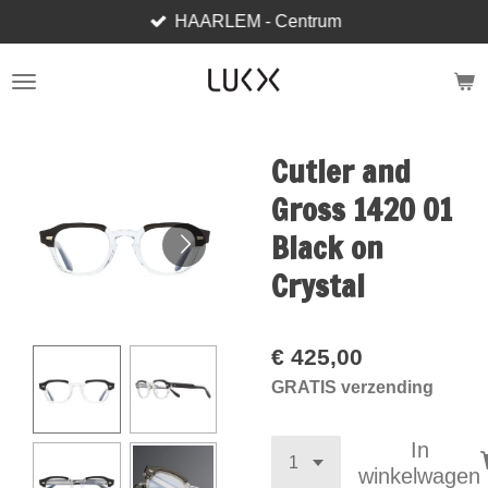
HAARLEM - Centrum
Ga
direct
naar
de
hoofdinhoud
Cutler and
Gross 1420 01
Black on
Crystal
€ 425,00
GRATIS verzending
In
winkelwagen