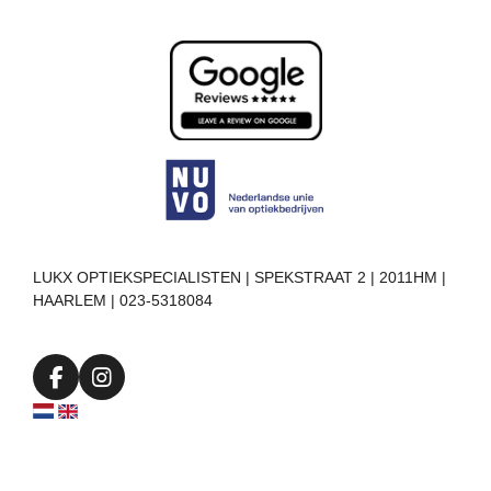
LUKX OPTIEKSPECIALISTEN | SPEKSTRAAT 2 | 2011HM |
HAARLEM | 023-5318084
F
I
a
n
c
s
e
t
b
a
o
g