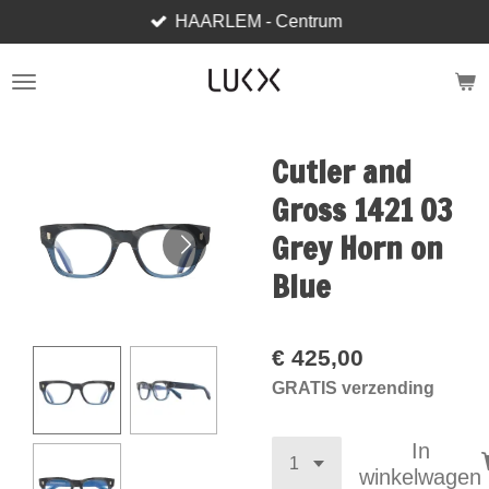
HAARLEM - Centrum
Ga
direct
naar
de
hoofdinhoud
Cutler and
Gross 1421 03
Grey Horn on
Blue
€ 425,00
GRATIS verzending
In
winkelwagen