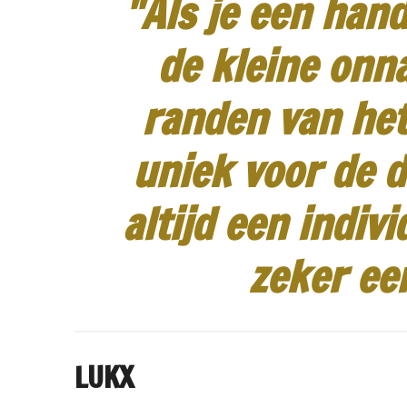
"Als je een hand
de kleine onn
randen van het
uniek voor de d
altijd een indiv
zeker ee
LUKX