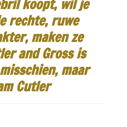
ril koopt, wil je
e rechte, ruwe
akter, maken ze
ler and Gross is
 misschien, maar
am Cutler