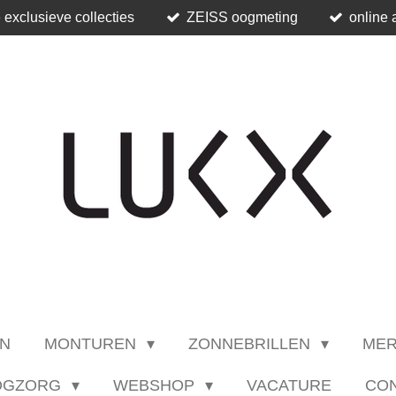
 exclusieve collecties
ZEISS oogmeting
online 
N
MONTUREN
ZONNEBRILLEN
ME
OGZORG
WEBSHOP
VACATURE
CO