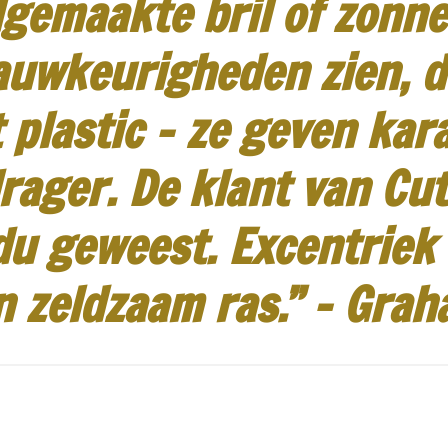
gemaakte bril of zonneb
auwkeurigheden zien, d
 plastic - ze geven kar
rager.
De klant van Cut
idu geweest.
Excentriek
n zeldzaam ras.”
-
Grah