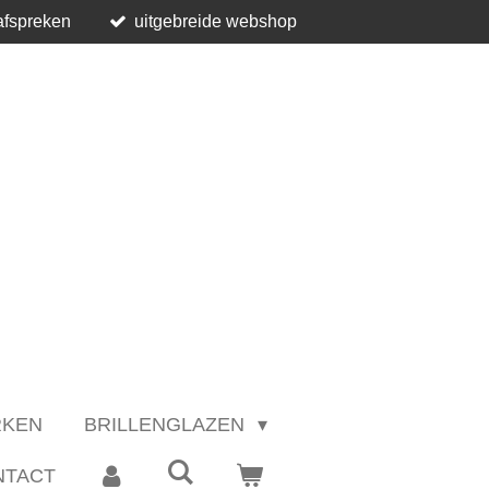
afspreken
uitgebreide webshop
RKEN
BRILLENGLAZEN
NTACT