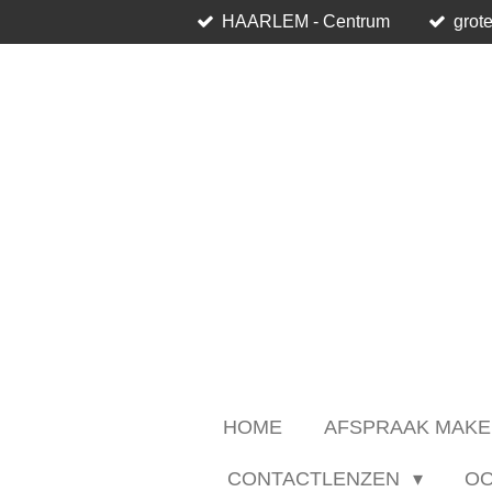
HAARLEM - Centrum
grote
Ga
direct
naar
de
hoofdinhoud
HOME
AFSPRAAK MAKE
CONTACTLENZEN
O