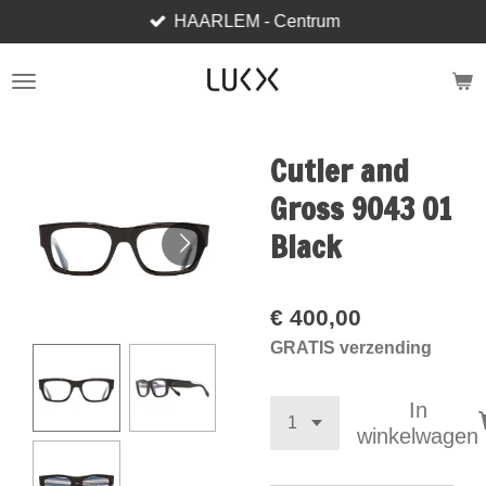
HAARLEM - Centrum
Ga
direct
naar
de
hoofdinhoud
Cutler and
Gross 9043 01
Black
€ 400,00
GRATIS verzending
In
winkelwagen