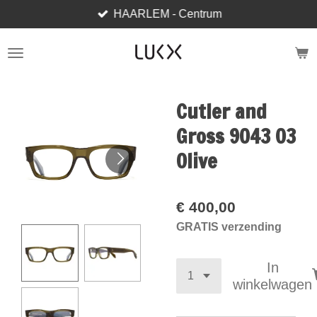
HAARLEM - Centrum
Ga
direct
naar
de
hoofdinhoud
Cutler and
Gross 9043 03
Olive
€ 400,00
GRATIS verzending
In
winkelwagen