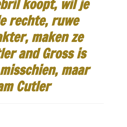
ril koopt, wil je
e rechte, ruwe
akter, maken ze
ler and Gross is
 misschien, maar
am Cutler