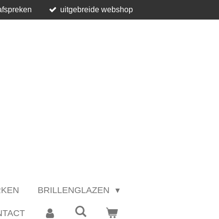
afspreken
uitgebreide webshop
RKEN
BRILLENGLAZEN
NTACT