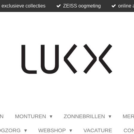
 exclusieve collecties
ZEISS oogmeting
online 
N
MONTUREN
ZONNEBRILLEN
ME
OGZORG
WEBSHOP
VACATURE
CO