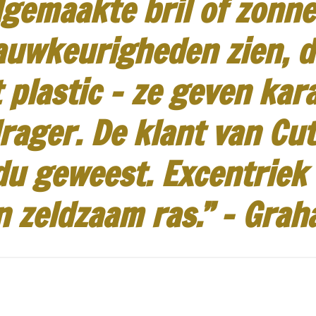
gemaakte bril of zonneb
auwkeurigheden zien, d
 plastic - ze geven kar
rager.
De klant van Cut
idu geweest.
Excentriek
n zeldzaam ras.”
-
Grah