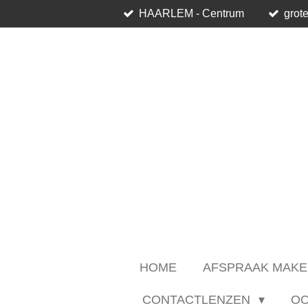
HAARLEM - Centrum
grote
Ga
direct
naar
de
hoofdinhoud
HOME
AFSPRAAK MAKE
CONTACTLENZEN
O