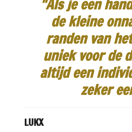
"Als je een hand
de kleine onn
randen van het
uniek voor de d
altijd een indiv
zeker ee
LUKX