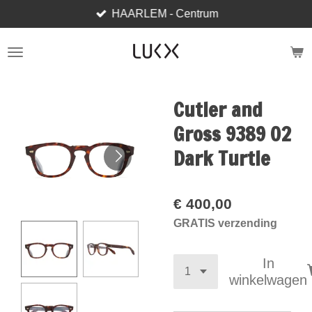
HAARLEM - Centrum
Ga
direct
naar
de
hoofdinhoud
Cutler and
Gross 9389 02
Dark Turtle
€ 400,00
GRATIS verzending
In
winkelwagen