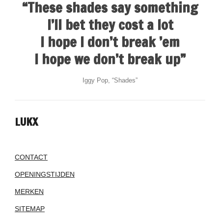
“These shades say something
I’ll bet they cost a lot
I hope I don’t break ’em
I hope we don’t break up”
Iggy Pop, “Shades”
LUKX
CONTACT
OPENINGSTIJDEN
MERKEN
SITEMAP