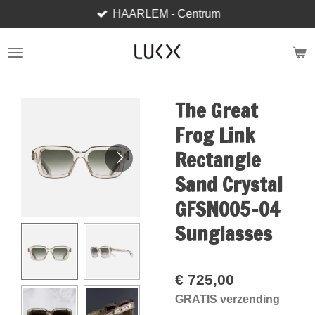
HAARLEM - Centrum
Ga
direct
naar
de
hoofdinhoud
The Great
Frog Link
Rectangle
Sand Crystal
GFSN005-04
Sunglasses
€ 725,00
GRATIS verzending