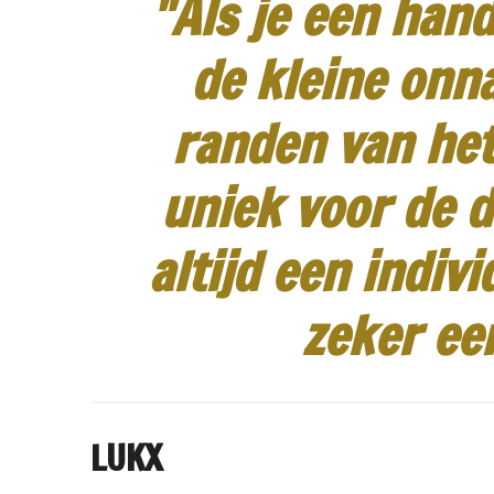
"Als je een hand
de kleine onn
randen van het
uniek voor de d
altijd een indiv
zeker ee
LUKX