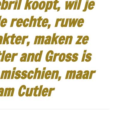
ril koopt, wil je
e rechte, ruwe
akter, maken ze
ler and Gross is
 misschien, maar
am Cutler