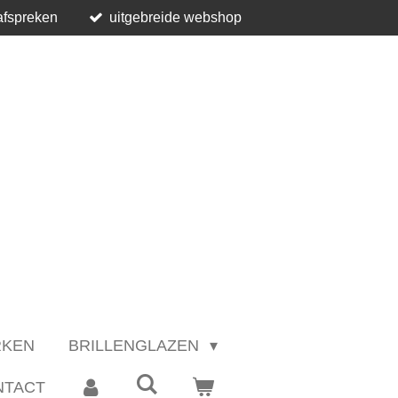
afspreken
uitgebreide webshop
RKEN
BRILLENGLAZEN
NTACT