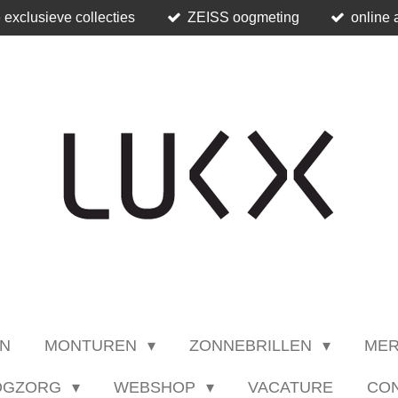
 exclusieve collecties
ZEISS oogmeting
online 
N
MONTUREN
ZONNEBRILLEN
ME
OGZORG
WEBSHOP
VACATURE
CO