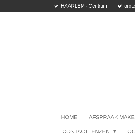
HAARLEM - Centrum
grote
Ga
direct
naar
de
hoofdinhoud
HOME
AFSPRAAK MAKE
CONTACTLENZEN
O