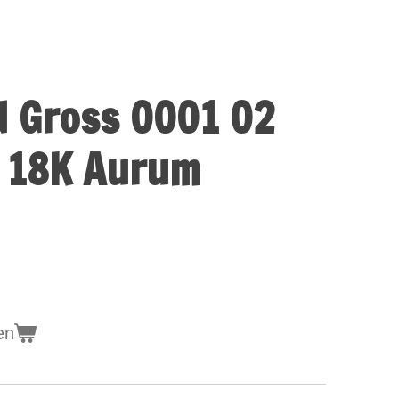
d Gross 0001 02
d 18K Aurum
en