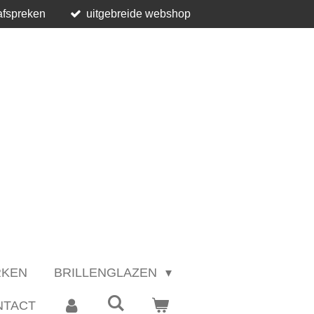
afspreken
uitgebreide webshop
RKEN
BRILLENGLAZEN
NTACT