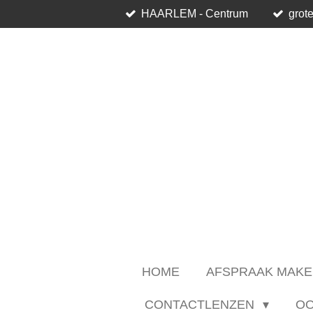
HAARLEM - Centrum
grote
Ga
direct
naar
de
hoofdinhoud
HOME
AFSPRAAK MAKE
CONTACTLENZEN
O