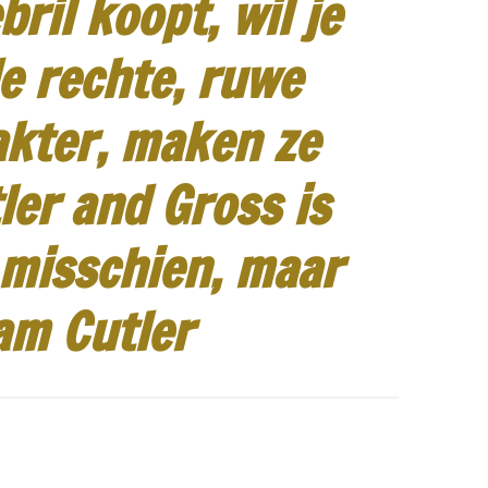
ril koopt, wil je
e rechte, ruwe
akter, maken ze
ler and Gross is
 misschien, maar
am Cutler