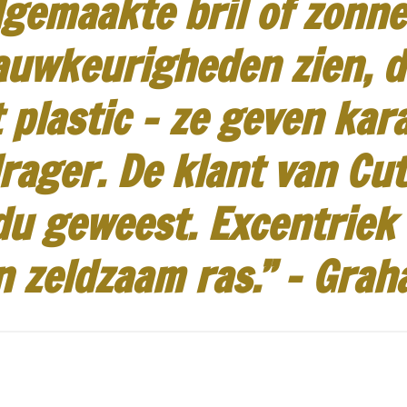
gemaakte bril of zonneb
auwkeurigheden zien, d
 plastic - ze geven kar
rager.
De klant van Cut
idu geweest.
Excentriek
n zeldzaam ras.”
-
Grah