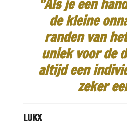
"Als je een hand
de kleine onn
randen van het
uniek voor de d
altijd een indiv
zeker ee
LUKX