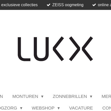
 exclusieve collecties
ZEISS oogmeting
online 
N
MONTUREN
ZONNEBRILLEN
ME
OGZORG
WEBSHOP
VACATURE
CO