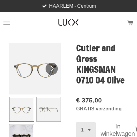
HAARLEM - Centrum
Ga
direct
naar
de
hoofdinhoud
Cutler and
Gross
KINGSMAN
0710 04 Olive
€ 375,00
GRATIS verzending
In
winkelwagen