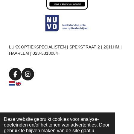
LUKX OPTIEKSPECIALISTEN | SPEKSTRAAT 2 | 2011HM |
HAARLEM | 023-5318084
F
I
a
n
c
s
e
t
b
a
o
g
o
r
k
a
Deze website gebruikt cookies voor analyse-
m
doeleinden en/of het tonen van advertenties. Door
gebruik te blijven maken van de site gaat u