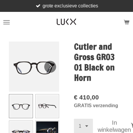
grote exclusieve collecties
Ga
direct
naar
de
hoofdinhoud
Cutler and
Gross GR03
01 Black on
Horn
€ 410,00
GRATIS verzending
In
winkelwagen