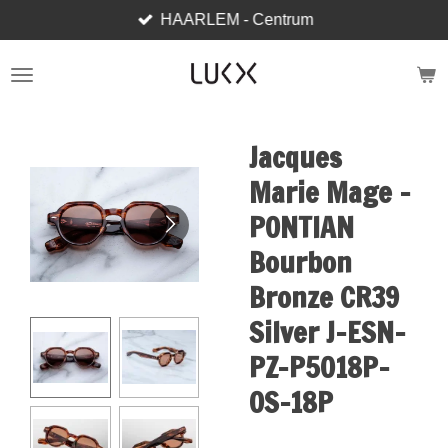
HAARLEM - Centrum
Ga
direct
naar
de
hoofdinhoud
Jacques
Marie Mage -
PONTIAN
Bourbon
Bronze CR39
Silver J-ESN-
PZ-P5018P-
OS-18P