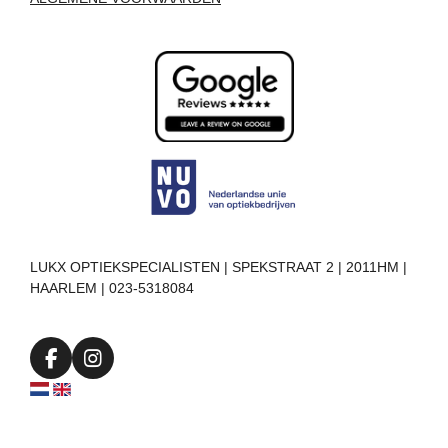
LUKX OPTIEKSPECIALISTEN | SPEKSTRAAT 2 | 2011HM |
HAARLEM | 023-5318084
F
I
a
n
c
s
e
t
b
a