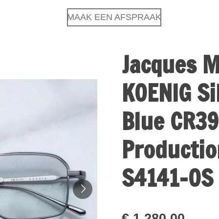
MAAK EEN AFSPRAAK
Jacques M
KOENIG Si
Blue CR39
Productio
S4141-OS
€ 1.280,00