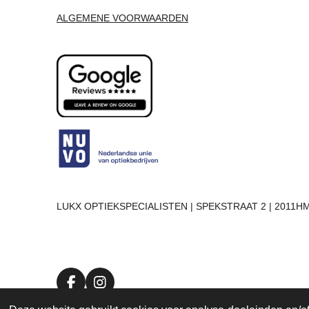
ALGEMENE VOORWAARDEN
LUKX OPTIEKSPECIALISTEN | SPEKSTRAAT 2 | 2011HM
F
I
a
n