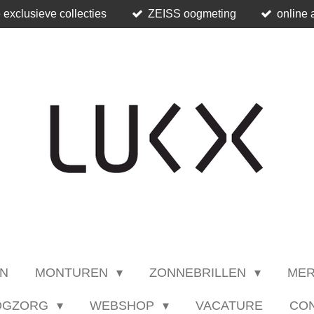
 exclusieve collecties
ZEISS oogmeting
online 
N
MONTUREN
ZONNEBRILLEN
ME
OGZORG
WEBSHOP
VACATURE
CO