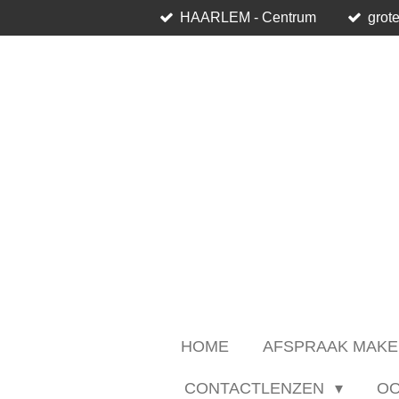
HAARLEM - Centrum
grote
Ga
direct
naar
de
hoofdinhoud
HOME
AFSPRAAK MAKE
CONTACTLENZEN
O