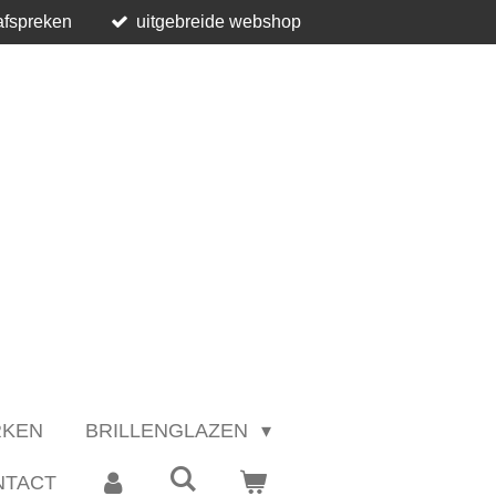
afspreken
uitgebreide webshop
RKEN
BRILLENGLAZEN
NTACT