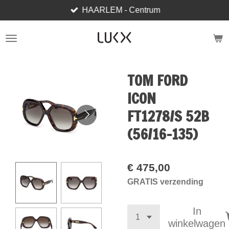
HAARLEM - Centrum
Ga
direct
naar
de
hoofdinhoud
TOM FORD
ICON
FT1278/S 52B
(56/16-135)
€ 475,00
GRATIS verzending
In
winkelwagen