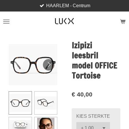
HAARLEM - Centrum
Ga
direct
naar
de
hoofdinhoud
Izipizi
leesbril
model OFFICE
Tortoise
€ 40,00
KIES STERKTE