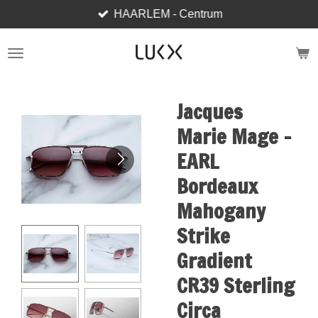
HAARLEM - Centrum
Ga
direct
naar
de
hoofdinhoud
Jacques
Marie Mage -
EARL
Bordeaux
Mahogany
Strike
Gradient
CR39 Sterling
Circa