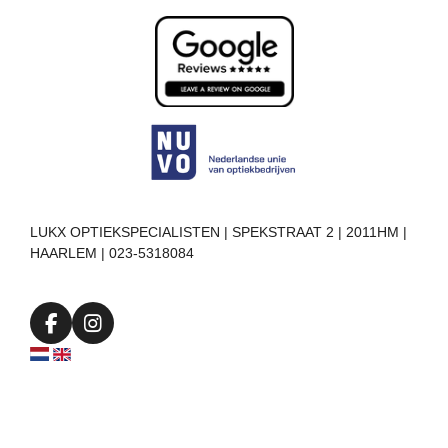
LUKX OPTIEKSPECIALISTEN | SPEKSTRAAT 2 | 2011HM |
HAARLEM | 023-5318084
F
I
a
n
c
s
e
t
b
a
o
g
o
r