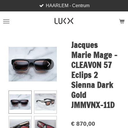
HAARLEM - Centrum
Ga
direct
naar
de
hoofdinhoud
Jacques
Marie Mage -
CLEAVON 57
Eclips 2
Sienna Dark
Gold
JMMVNX-11D
€ 870,00