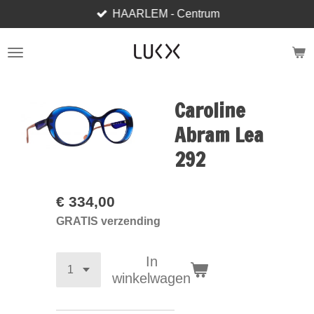
HAARLEM - Centrum
Ga
direct
naar
de
hoofdinhoud
Caroline
Abram Lea
292
€ 334,00
GRATIS verzending
In
winkelwagen