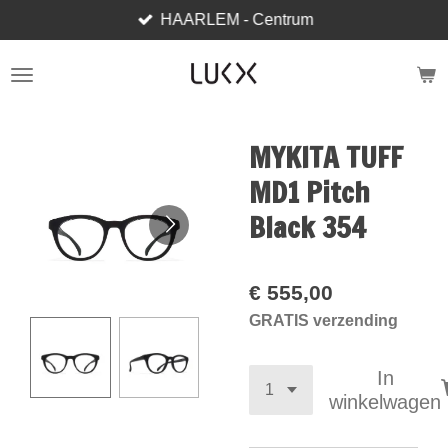
HAARLEM - Centrum
Ga
direct
naar
de
hoofdinhoud
MYKITA TUFF
MD1 Pitch
Black 354
€ 555,00
GRATIS verzending
In
winkelwagen