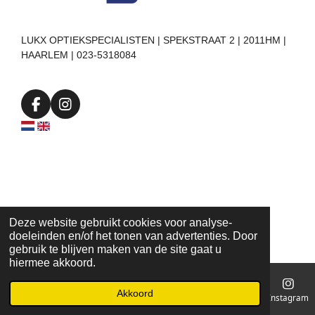
LUKX OPTIEKSPECIALISTEN | SPEKSTRAAT 2 | 2011HM |
HAARLEM | 023-5318084
F
I
a
n
c
s
e
t
b
a
o
g
o
r
k
a
m
Deze website gebruikt cookies voor analyse-
doeleinden en/of het tonen van advertenties. Door
gebruik te blijven maken van de site gaat u
hiermee akkoord.
Akkoord
E-mailadres
Telefoonnummer
Kaart
Instagram