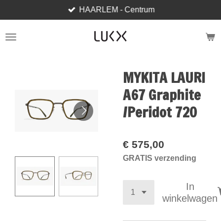
HAARLEM - Centrum
Ga
direct
naar
de
hoofdinhoud
MYKITA LAURI
A67 Graphite
/Peridot 720
€ 575,00
GRATIS verzending
In
winkelwagen