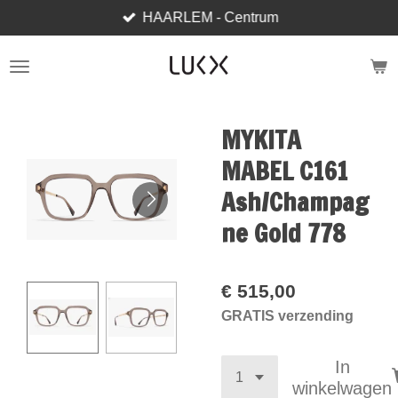
HAARLEM - Centrum
Ga
direct
naar
de
hoofdinhoud
MYKITA
MABEL C161
Ash/Champag
ne Gold 778
€ 515,00
GRATIS verzending
In
winkelwagen