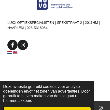
LUKX OPTIEKSPECIALISTEN | SPEKSTRAAT 2 | 2011HM |
HAARLEM | 023-5318084
F
I
a
n
c
s
e
t
b
a
o
g
o
r
k
a
m
Deze website gebruikt cookies voor analyse-
doeleinden en/of het tonen van advertenties. Door
gebruik te blijven maken van de site gaat u
hiermee akkoord.