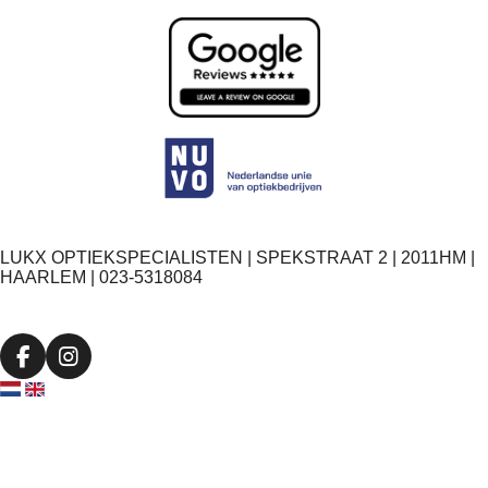
LUKX OPTIEKSPECIALISTEN | SPEKSTRAAT 2 | 2011HM |
HAARLEM | 023-5318084
F
I
a
n
c
s
e
t
b
a
o
g