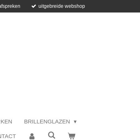
afspreken
uitgebreide webshop
RKEN
BRILLENGLAZEN
NTACT