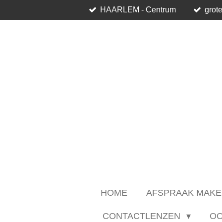
HAARLEM - Centrum
grote
Ga
direct
naar
de
hoofdinhoud
HOME
AFSPRAAK MAKE
CONTACTLENZEN
O