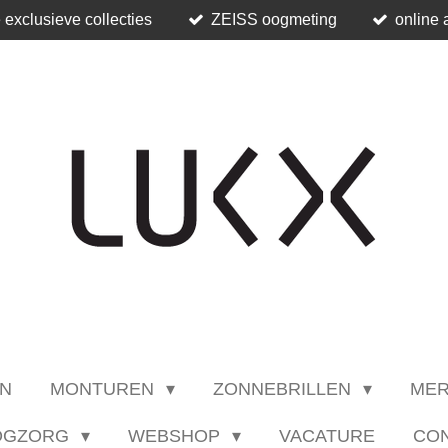
 exclusieve collecties
ZEISS oogmeting
online 
N
MONTUREN
ZONNEBRILLEN
ME
OGZORG
WEBSHOP
VACATURE
CO