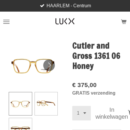
HAARLEM - Centrum
Ga
direct
naar
de
hoofdinhoud
Cutler and
Gross 1361 06
Honey
€ 375,00
GRATIS verzending
In
winkelwagen