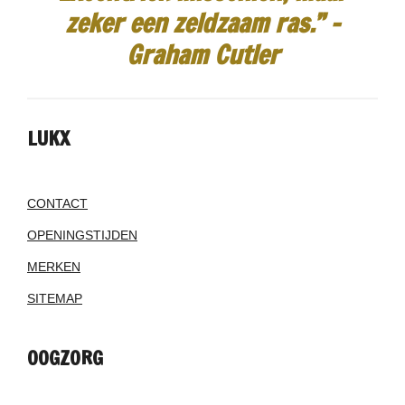
zeker een zeldzaam ras.”
-
Graham Cutler
LUKX
CONTACT
OPENINGSTIJDEN
MERKEN
SITEMAP
OOGZORG