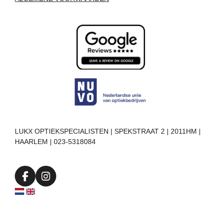
LUKX OPTIEKSPECIALISTEN | SPEKSTRAAT 2 | 2011HM |
HAARLEM | 023-5318084
F
I
a
n
c
s
e
t
b
a