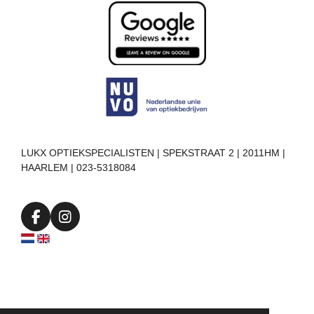
LUKX OPTIEKSPECIALISTEN | SPEKSTRAAT 2 | 2011HM |
HAARLEM | 023-5318084
F
I
a
n
c
s
e
t
b
a
o
g
o
r