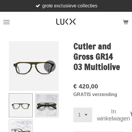
grote exclusieve collecties
Ga
direct
naar
de
hoofdinhoud
Cutler and
Gross GR14
03 Multiolive
€ 420,00
GRATIS verzending
In
winkelwagen