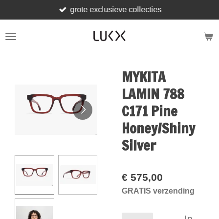
grote exclusieve collecties
Ga
direct
naar
de
hoofdinhoud
MYKITA
LAMIN 788
C171 Pine
Honey/Shiny
Silver
€ 575,00
GRATIS verzending