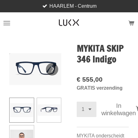
HAARLEM - Centrum
Ga
direct
naar
de
hoofdinhoud
MYKITA SKIP
346 Indigo
€ 555,00
GRATIS verzending
In
winkelwagen
MYKITA onderscheidt