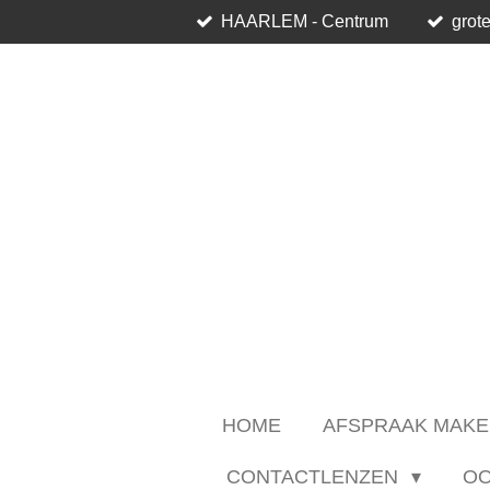
HAARLEM - Centrum
grote
Ga
direct
naar
de
hoofdinhoud
HOME
AFSPRAAK MAKE
CONTACTLENZEN
O