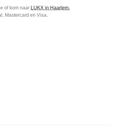
e of kom
naar
L
UKX in Haarlem.
al, Mastercard en Visa.