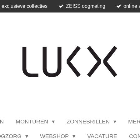
 exclusieve collecties
ZEISS oogmeting
online 
N
MONTUREN
ZONNEBRILLEN
ME
OGZORG
WEBSHOP
VACATURE
CO