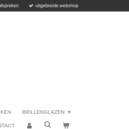
afspreken
uitgebreide webshop
RKEN
BRILLENGLAZEN
NTACT