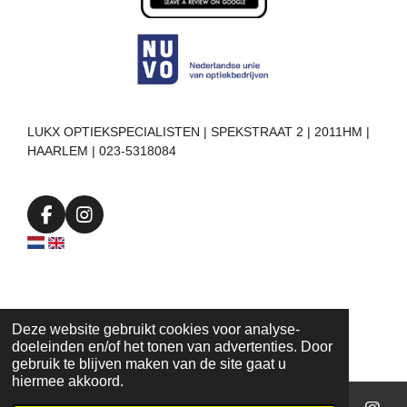
LUKX OPTIEKSPECIALISTEN | SPEKSTRAAT 2 | 2011HM |
HAARLEM | 023-5318084
F
I
a
n
c
s
e
t
b
a
o
g
o
r
Deze website gebruikt cookies voor analyse-
k
a
doeleinden en/of het tonen van advertenties. Door
m
gebruik te blijven maken van de site gaat u
hiermee akkoord.