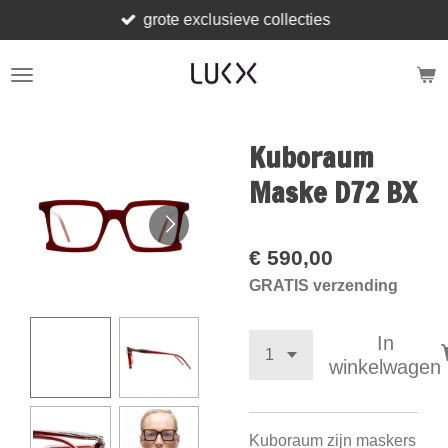
grote exclusieve collecties
Ga
direct
naar
de
hoofdinhoud
Kuboraum
Maske D72 BX
€ 590,00
GRATIS verzending
In
winkelwagen
Kuboraum zijn maskers